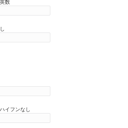
英数
し
ハイフンなし