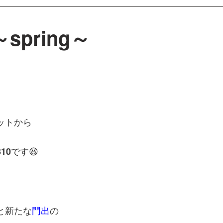
pring～
ットから
です😆
310
と新たな
門出
の