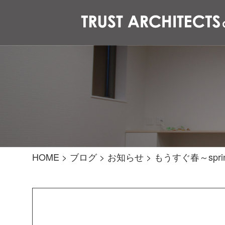
HOME
>
ブログ
>
お知らせ
>
もうすぐ春～spri