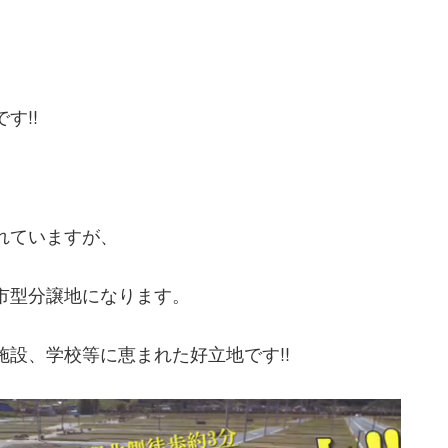
す!!
れていますが、
市型分譲地になります。
設、学校等に恵まれた好立地です!!