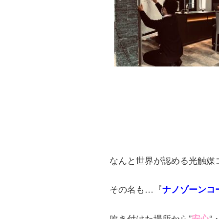
なんと世界が認める光触媒コ
その名も…『
ナノゾーンコ
吹き付けた場所から”
“・
安心