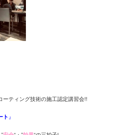
ーティング技術の施工認定講習会!!
』
ート
”
“・”
“の三拍子!
安全
効果