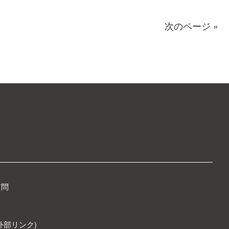
次のページ »
質問
外部リンク)