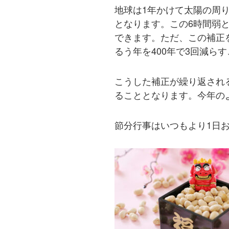
地球は1年かけて太陽の周りを
となります。この6時間弱
できます。ただ、この補正
るう年を400年で3回減ら
こうした補正が繰り返され
ることとなります。今年のよ
節分行事はいつもより1日