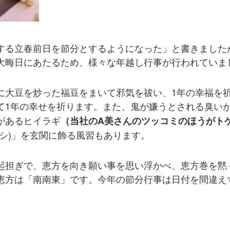
する立春前日を節分とするようになった」と書きました
大晦日にあたるため、様々な年越し行事が行われていま
に大豆を炒った福豆をまいて邪気を祓い、1年の幸福を
て1年の幸せを祈ります。また、鬼が嫌うとされる臭い
があるヒイラギ
（当社のA美さんのツッコミのほうがト
シ)」を玄関に飾る風習もあります。
起担ぎで、恵方を向き願い事を思い浮かべ、恵方巻を黙
恵方は「南南東」です。今年の節分行事は日付を間違えず