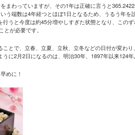
まわっていますが、その1年は正確に言うと365.2422
という端数は4年経つとほぼ1日となるため、うるう年を
を行うと今度は約45分増やしすぎた状態となり、このず
すことが必要です。
ることで、立春、立夏、立秋、立冬などの日付が変わり
うに2月2日になるのは、明治30年、1897年以来124
お早めに！