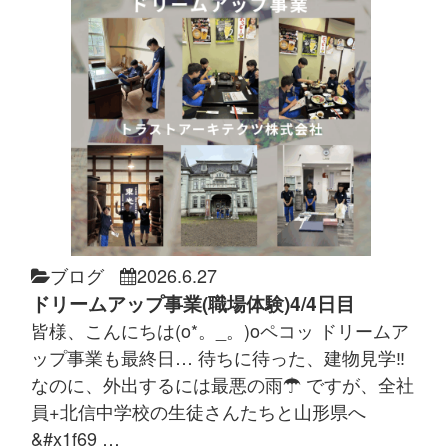
ブログ
2026.6.27
ドリームアップ事業(職場体験)4/4日目
皆様、こんにちは(o*。_。)oペコッ ドリームア
ップ事業も最終日… 待ちに待った、建物見学‼
なのに、外出するには最悪の雨☂ ですが、全社
員+北信中学校の生徒さんたちと山形県へ
&#x1f69 …